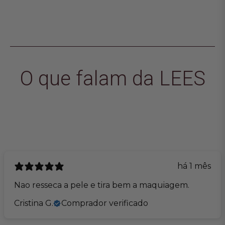
normal
promocional
normal
pr
O que falam da LEES
há 1 mês
Nao resseca a pele e tira bem a maquiagem.
Cristina G.
Comprador verificado