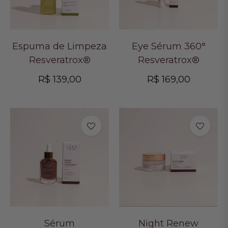
Espuma de Limpeza
Eye Sérum 360°
Resveratrox®
Resveratrox®
Preço
Preço
R$ 139,00
R$ 169,00
normal
normal
Sérum
Night Renew