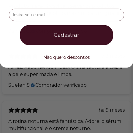
Produto maravilhoso! Já usei vários produtos
Insira seu e-mail
para contornos de olhos mas nunca um igual ao
360 da Lees
Sandra G.
Comprador verificado
Cadastrar
há 8 meses
Não quero descontos
Ameii.. Recomendo muito! Ótima textura e deixa
a pele super macia e limpa.
Suelen S.
Comprador verificado
há 9 meses
A rotina noturna está fantástica. Adorei o sérum
multifuncional e o creme noturno.