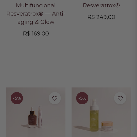
Multifuncional
Resveratrox®
Resveratrox® — Anti-
Preço
R$ 249,00
aging & Glow
normal
Preço
R$ 169,00
normal
-5%
-5%