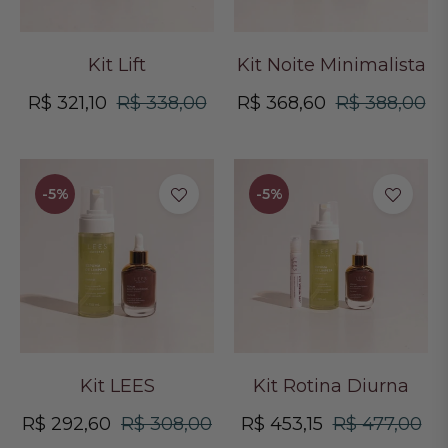
Kit Lift
Kit Noite Minimalista
Preço
Preço
Preço
Pr
R$ 321,10
R$ 338,00
R$ 368,60
R$ 388,00
normal
promocional
normal
pr
-5%
-5%
Kit LEES
Kit Rotina Diurna
Preço
Preço
Preço
Pr
R$ 292,60
R$ 308,00
R$ 453,15
R$ 477,00